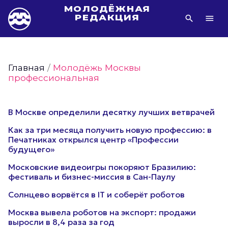
МОЛОДЁЖНАЯ
РЕДАКЦИЯ
Видео Молодёжи Москвы
Молодёжь Москвы зелёная
Главная
/
Молодёжь Москвы
Молодёжь Москвы активная
профессиональная
Фото Молодёжи Москвы
Фотогалереи Молодёжи Москвы
В Москве определили десятку лучших ветврачей
Статьи Молодёжи Москвы
Как за три месяца получить новую профессию: в
Молодёжь Москвы культурная
Печатниках открылся центр «Профессии
будущего»
Молодёжь Москвы спортивная
Московские видеоигры покоряют Бразилию:
Молодёжь Москвы в движении
фестиваль и бизнес-миссия в Сан-Паулу
Молодёжь Москвы здоровая
Солнцево ворвётся в IT и соберёт роботов
Молодёжь Москвы профессиональная
Москва вывела роботов на экспорт: продажи
Молодёжь Москвы туристическая
выросли в 8,4 раза за год
Все новости