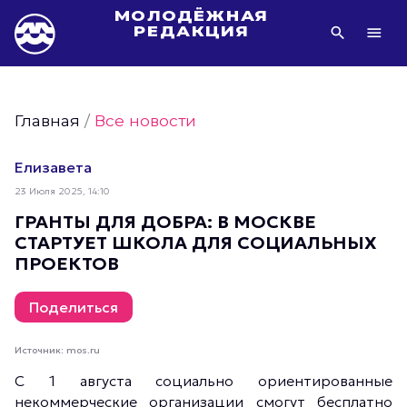
МОЛОДЁЖНАЯ
РЕДАКЦИЯ
Видео Молодёжи Москвы
Молодёжь Москвы зелёная
Главная
/
Все новости
Молодёжь Москвы активная
Фото Молодёжи Москвы
Елизавета
Фотогалереи Молодёжи Москвы
23 Июля 2025, 14:10
Статьи Молодёжи Москвы
ГРАНТЫ ДЛЯ ДОБРА: В МОСКВЕ
СТАРТУЕТ ШКОЛА ДЛЯ СОЦИАЛЬНЫХ
Молодёжь Москвы культурная
ПРОЕКТОВ
Молодёжь Москвы спортивная
Молодёжь Москвы в движении
Поделиться
Молодёжь Москвы здоровая
Источник: mos.ru
Молодёжь Москвы профессиональная
С 1 августа социально ориентированные
Молодёжь Москвы туристическая
некоммерческие организации смогут бесплатно
Все новости