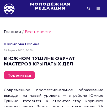
МОЛОДЁЖНАЯ
РЕДАКЦИЯ
Видео Молодёжи Москвы
Молодёжь Москвы зелёная
Главная
/
Все новости
Молодёжь Москвы активная
Фото Молодёжи Москвы
Шипилова Полина
Фотогалереи Молодёжи Москвы
29 Апреля 2026, 20:39
Статьи Молодёжи Москвы
В ЮЖНОМ ТУШИНЕ ОБУЧАТ
МАСТЕРОВ КРЫЛАТЫХ ДЕЛ
Молодёжь Москвы культурная
Молодёжь Москвы спортивная
Поделиться
Молодёжь Москвы в движении
Молодёжь Москвы здоровая
Современное профессиональное образование
Молодёжь Москвы профессиональная
выходит на новый уровень — в районе Южное
Молодёжь Москвы туристическая
Тушино готовятся к строительству крупного
техноколледжа. Здесь смогут учиться около 7,6
Все новости