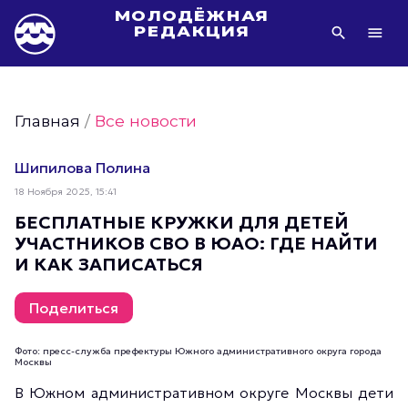
МОЛОДЁЖНАЯ
РЕДАКЦИЯ
Видео Молодёжи Москвы
Молодёжь Москвы зелёная
Главная
/
Все новости
Молодёжь Москвы активная
Фото Молодёжи Москвы
Шипилова Полина
Фотогалереи Молодёжи Москвы
18 Ноября 2025, 15:41
Статьи Молодёжи Москвы
БЕСПЛАТНЫЕ КРУЖКИ ДЛЯ ДЕТЕЙ
УЧАСТНИКОВ СВО В ЮАО: ГДЕ НАЙТИ
Молодёжь Москвы культурная
И КАК ЗАПИСАТЬСЯ
Молодёжь Москвы спортивная
Молодёжь Москвы в движении
Поделиться
Молодёжь Москвы здоровая
Фото: пресс-служба префектуры Южного административного округа города
Молодёжь Москвы профессиональная
Москвы
Молодёжь Москвы туристическая
В Южном административном округе Москвы дети
Все новости