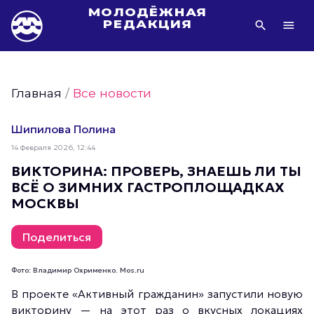
МОЛОДЁЖНАЯ
РЕДАКЦИЯ
Видео Молодёжи Москвы
Молодёжь Москвы зелёная
Главная
/
Все новости
Молодёжь Москвы активная
Фото Молодёжи Москвы
Шипилова Полина
Фотогалереи Молодёжи Москвы
14 Февраля 2026, 12:44
Статьи Молодёжи Москвы
ВИКТОРИНА: ПРОВЕРЬ, ЗНАЕШЬ ЛИ ТЫ
ВСЁ О ЗИМНИХ ГАСТРОПЛОЩАДКАХ
Молодёжь Москвы культурная
МОСКВЫ
Молодёжь Москвы спортивная
Молодёжь Москвы в движении
Поделиться
Молодёжь Москвы здоровая
Фото: Владимир Охрименко. Mos.ru
Молодёжь Москвы профессиональная
В проекте «Активный гражданин» запустили новую
Молодёжь Москвы туристическая
викторину — на этот раз о вкусных локациях
Все новости