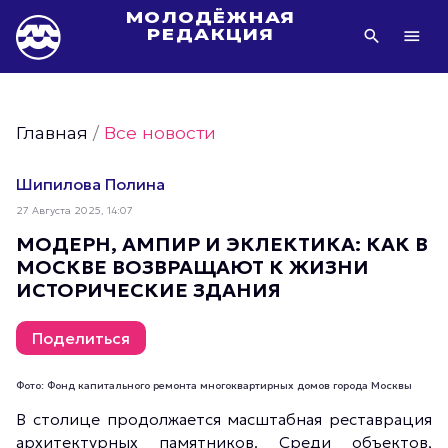
МОЛОДЁЖНАЯ
РЕДАКЦИЯ
Видео Молодёжи Москвы
Молодёжь Москвы зелёная
Главная
/
Все новости
Молодёжь Москвы активная
Фото Молодёжи Москвы
Шипилова Полина
Фотогалереи Молодёжи Москвы
27 Августа 2025, 14:07
Статьи Молодёжи Москвы
МОДЕРН, АМПИР И ЭКЛЕКТИКА: КАК В
МОСКВЕ ВОЗВРАЩАЮТ К ЖИЗНИ
Молодёжь Москвы культурная
ИСТОРИЧЕСКИЕ ЗДАНИЯ
Молодёжь Москвы спортивная
Молодёжь Москвы в движении
Поделиться
Молодёжь Москвы здоровая
Фото: Фонд капитального ремонта многоквартирных домов города Москвы
Молодёжь Москвы профессиональная
В столице продолжается масштабная реставрация
Молодёжь Москвы туристическая
архитектурных памятников. Среди объектов,
Все новости