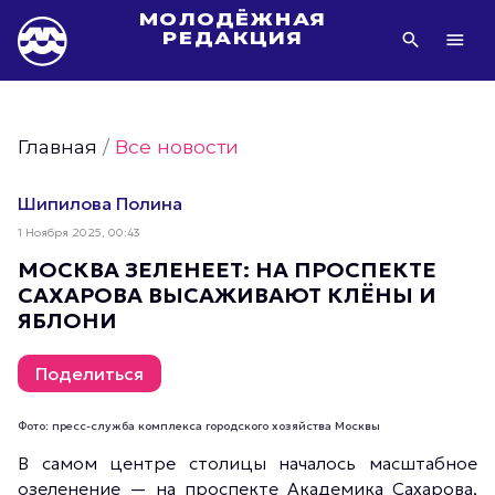
МОЛОДЁЖНАЯ
РЕДАКЦИЯ
Видео Молодёжи Москвы
Молодёжь Москвы зелёная
Главная
/
Все новости
Молодёжь Москвы активная
Фото Молодёжи Москвы
Шипилова Полина
Фотогалереи Молодёжи Москвы
1 Ноября 2025, 00:43
Статьи Молодёжи Москвы
МОСКВА ЗЕЛЕНЕЕТ: НА ПРОСПЕКТЕ
САХАРОВА ВЫСАЖИВАЮТ КЛЁНЫ И
Молодёжь Москвы культурная
ЯБЛОНИ
Молодёжь Москвы спортивная
Молодёжь Москвы в движении
Поделиться
Молодёжь Москвы здоровая
Фото: пресс-служба комплекса городского хозяйства Москвы
Молодёжь Москвы профессиональная
В самом центре столицы началось масштабное
Молодёжь Москвы туристическая
озеленение — на проспекте Академика Сахарова,
Все новости