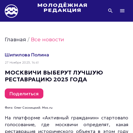
МОЛОДЁЖНАЯ
РЕДАКЦИЯ
Видео Молодёжи Москвы
Молодёжь Москвы зелёная
Главная
/
Все новости
Молодёжь Москвы активная
Фото Молодёжи Москвы
Шипилова Полина
Фотогалереи Молодёжи Москвы
27 Ноября 2025, 14:41
Статьи Молодёжи Москвы
МОСКВИЧИ ВЫБЕРУТ ЛУЧШУЮ
РЕСТАВРАЦИЮ 2025 ГОДА
Молодёжь Москвы культурная
Молодёжь Москвы спортивная
Поделиться
Молодёжь Москвы в движении
Молодёжь Москвы здоровая
Фото: Олег Сосницкий. Mos.ru
Молодёжь Москвы профессиональная
На платформе «Активный гражданин» стартовало
голосование, где москвичи определят, какая
Молодёжь Москвы туристическая
реставрация исторического объекта в этом году
Все новости