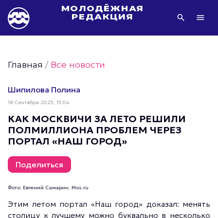
МОЛОДЁЖНАЯ
РЕДАКЦИЯ
Видео Молодёжи Москвы
Молодёжь Москвы зелёная
Главная
/
Все новости
Молодёжь Москвы активная
Фото Молодёжи Москвы
Шипилова Полина
Фотогалереи Молодёжи Москвы
18 Сентября 2025, 15:04
Статьи Молодёжи Москвы
КАК МОСКВИЧИ ЗА ЛЕТО РЕШИЛИ
ПОЛМИЛЛИОНА ПРОБЛЕМ ЧЕРЕЗ
Молодёжь Москвы культурная
ПОРТАЛ «НАШ ГОРОД»
Молодёжь Москвы спортивная
Молодёжь Москвы в движении
Поделиться
Молодёжь Москвы здоровая
Фото: Евгений Самарин. Mos.ru
Молодёжь Москвы профессиональная
Этим летом портал «Наш город» доказал: менять
Молодёжь Москвы туристическая
столицу к лучшему можно буквально в несколько
Все новости