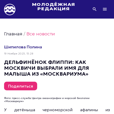
МОЛОДЁЖНАЯ
РЕДАКЦИЯ
Видео Молодёжи Москвы
Молодёжь Москвы зелёная
Главная
/
Все новости
Молодёжь Москвы активная
Фото Молодёжи Москвы
Шипилова Полина
Фотогалереи Молодёжи Москвы
19 Ноября 2025, 15:28
Статьи Молодёжи Москвы
ДЕЛЬФИНЁНОК ФЛИППИ: КАК
МОСКВИЧИ ВЫБРАЛИ ИМЯ ДЛЯ
Молодёжь Москвы культурная
МАЛЫША ИЗ «МОСКВАРИУМА»
Молодёжь Москвы спортивная
Молодёжь Москвы в движении
Поделиться
Молодёжь Москвы здоровая
Фото: пресс-служба Центра океанографии и морской биологии
Молодёжь Москвы профессиональная
«Москвариум»
Молодёжь Москвы туристическая
У детёныша черноморской афалины из
Все новости