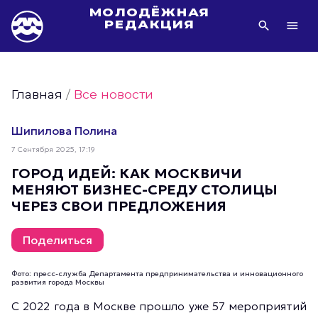
МОЛОДЁЖНАЯ
РЕДАКЦИЯ
Видео Молодёжи Москвы
Молодёжь Москвы зелёная
Главная
/
Все новости
Молодёжь Москвы активная
Фото Молодёжи Москвы
Шипилова Полина
Фотогалереи Молодёжи Москвы
7 Сентября 2025, 17:19
Статьи Молодёжи Москвы
ГОРОД ИДЕЙ: КАК МОСКВИЧИ
МЕНЯЮТ БИЗНЕС-СРЕДУ СТОЛИЦЫ
Молодёжь Москвы культурная
ЧЕРЕЗ СВОИ ПРЕДЛОЖЕНИЯ
Молодёжь Москвы спортивная
Молодёжь Москвы в движении
Поделиться
Молодёжь Москвы здоровая
Фото: пресс-служба Департамента предпринимательства и инновационного
Молодёжь Москвы профессиональная
развития города Москвы
Молодёжь Москвы туристическая
С 2022 года в Москве прошло уже 57 мероприятий
Все новости