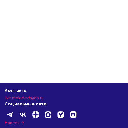
Контакты
live.molodezh@ro.ru
Социальные сети
Наверх
north