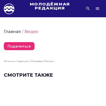
МОЛОДЁЖНАЯ
РЕДАКЦИЯ
Видео Молодёжи Москвы
ОТКРЫТИЕ ВЫСТАВКИ ФОНДА В.
Молодёжь Москвы зелёная
Главная
/
Видео
ПОТАНИНА
Молодёжь Москвы активная
Фото Молодёжи Москвы
Смотреть
Поделиться
Фотогалереи Молодёжи Москвы
Статьи Молодёжи Москвы
Воспроиз
Источник: Редакция «Молодёжь Москвы»
Молодёжь Москвы культурная
Молодёжь Москвы спортивная
СМОТРИТЕ ТАКЖЕ
видео
Молодёжь Москвы в движении
Молодёжь Москвы здоровая
Моцартовские вечера
Молодёжь Москвы профессиональная
Фермерская масленица
Московский индустриальный медиафорум с
Молодёжь Москвы туристическая
роботом Ником
Все новости