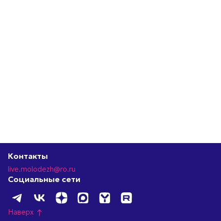
Контакты
live.molodezh@ro.ru
Социальные сети
Наверх
north