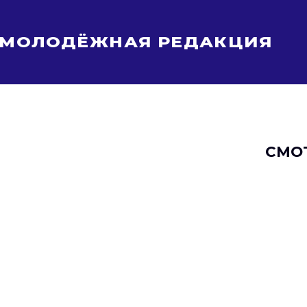
МОЛОДЁЖНАЯ РЕДАКЦИЯ
Молодёжь Москвы спортивная
Молодёжь Москвы в движении
Молодёжь Москвы здоровая
СТИВАЛЕ «МОЛОДЁЖНАЯ ТОЧКА»
Молодёжь Москвы профессиональная
Молодёжь Москвы туристическая
СМО
Все новости
Воспроизвести
Дни 
Кубо
(МИР
Фору
видео