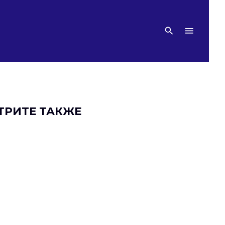
ТРИТЕ ТАКЖЕ
проекта «Молодёжь Москвы» в ВУЗах
к мэра Москвы по гонкам дронов
ЭА)
м-выставка «Город. Карьера. Бизнес»