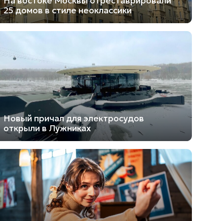
На востоке Москвы отреставрировали
25 домов в стиле неоклассики
Новый причал для электросудов
открыли в Лужниках