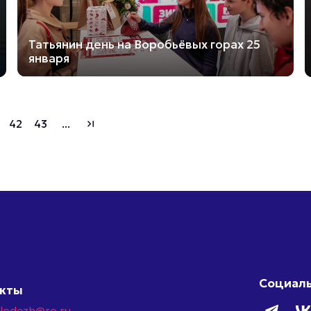
Татьянин день на Воробьёвых горах 25
января
42
43
...
last_page
Социаль
акты
olodezh@ro.ru