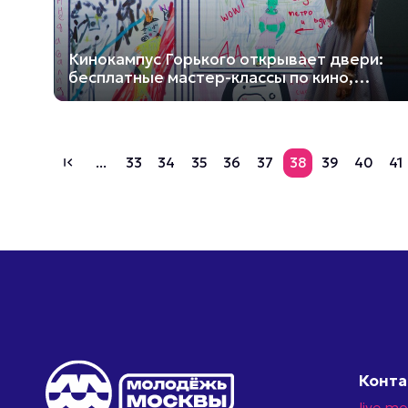
Кинокампус Горького открывает двери:
бесплатные мастер-классы по кино,
играм и блогингу
...
33
34
35
36
37
38
39
40
41
first_page
Конт
live.m