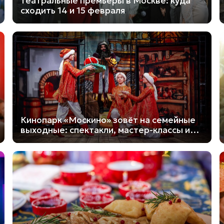
Театральные премьеры в Москве: куда
сходить 14 и 15 февраля
Кинопарк «Москино» зовёт на семейные
выходные: спектакли, мастер-классы и
кино