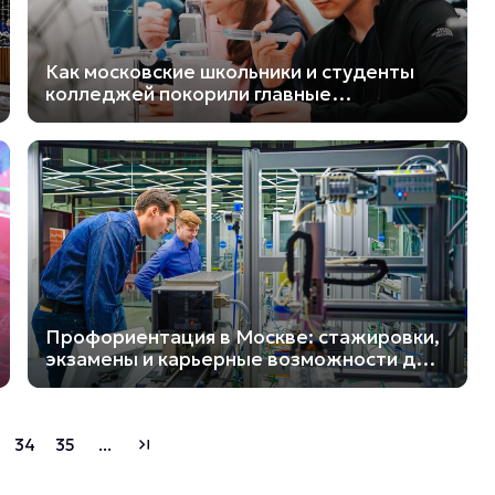
Как московские школьники и студенты
колледжей покорили главные
соревнования 2025 года
Профориентация в Москве: стажировки,
экзамены и карьерные возможности для
молодёжи
34
35
...
last_page