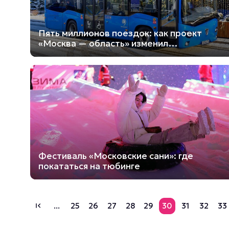
Пять миллионов поездок: как проект
«Москва — область» изменил
пригородные маршруты
Фестиваль «Московские сани»: где
покататься на тюбинге
...
25
26
27
28
29
30
31
32
33
first_page