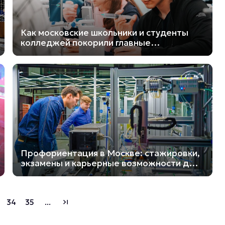
Как московские школьники и студенты
колледжей покорили главные
соревнования 2025 года
Профориентация в Москве: стажировки,
экзамены и карьерные возможности для
молодёжи
34
35
...
last_page