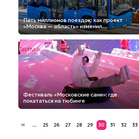
Пять миллионов поездок: как проект
«Москва — область» изменил
пригородные маршруты
Фестиваль «Московские сани»: где
покататься на тюбинге
...
25
26
27
28
29
30
31
32
33
first_page