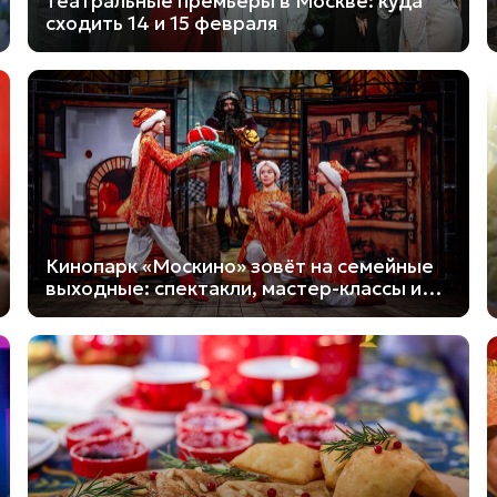
Театральные премьеры в Москве: куда
сходить 14 и 15 февраля
Кинопарк «Москино» зовёт на семейные
выходные: спектакли, мастер-классы и
кино