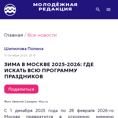
МОЛОДЁЖНАЯ
РЕДАКЦИЯ
Видео Молодёжи Москвы
Молодёжь Москвы зелёная
Главная
/
Все новости
Молодёжь Москвы активная
Фото Молодёжи Москвы
Шипилова Полина
Фотогалереи Молодёжи Москвы
17 Октября 2025, 23:15
Статьи Молодёжи Москвы
ЗИМА В МОСКВЕ 2025-2026: ГДЕ
ИСКАТЬ ВСЮ ПРОГРАММУ
Молодёжь Москвы культурная
ПРАЗДНИКОВ
Молодёжь Москвы спортивная
Молодёжь Москвы в движении
Поделиться
Молодёжь Москвы здоровая
Фото: Евгений Самарин. Mos.ru
Молодёжь Москвы профессиональная
С 1 декабря 2025 года по 28 февраля 2026-го
Молодёжь Москвы туристическая
Москва превратится в огромную зимнюю
Все новости