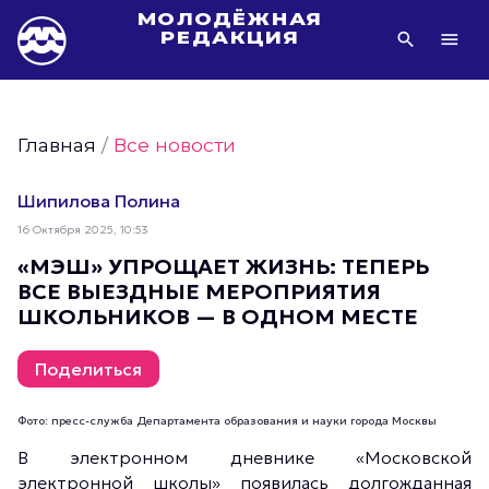
МОЛОДЁЖНАЯ
РЕДАКЦИЯ
Видео Молодёжи Москвы
Молодёжь Москвы зелёная
Главная
/
Все новости
Молодёжь Москвы активная
Фото Молодёжи Москвы
Шипилова Полина
Фотогалереи Молодёжи Москвы
16 Октября 2025, 10:53
Статьи Молодёжи Москвы
«МЭШ» УПРОЩАЕТ ЖИЗНЬ: ТЕПЕРЬ
ВСЕ ВЫЕЗДНЫЕ МЕРОПРИЯТИЯ
Молодёжь Москвы культурная
ШКОЛЬНИКОВ — В ОДНОМ МЕСТЕ
Молодёжь Москвы спортивная
Молодёжь Москвы в движении
Поделиться
Молодёжь Москвы здоровая
Фото: пресс-служба Департамента образования и науки города Москвы
Молодёжь Москвы профессиональная
В электронном дневнике «Московской
Молодёжь Москвы туристическая
электронной школы» появилась долгожданная
Все новости