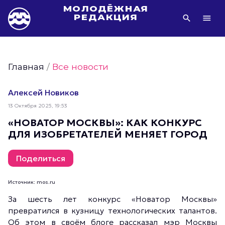
МОЛОДЁЖНАЯ
РЕДАКЦИЯ
Видео Молодёжи Москвы
Молодёжь Москвы зелёная
Главная
/
Все новости
Молодёжь Москвы активная
Фото Молодёжи Москвы
Алексей Новиков
Фотогалереи Молодёжи Москвы
13 Октября 2025, 19:53
Статьи Молодёжи Москвы
«НОВАТОР МОСКВЫ»: КАК КОНКУРС
ДЛЯ ИЗОБРЕТАТЕЛЕЙ МЕНЯЕТ ГОРОД
Молодёжь Москвы культурная
Молодёжь Москвы спортивная
Поделиться
Молодёжь Москвы в движении
Молодёжь Москвы здоровая
Источник: mos.ru
Молодёжь Москвы профессиональная
За шесть лет конкурс «Новатор Москвы»
превратился в кузницу технологических талантов.
Молодёжь Москвы туристическая
Об этом в своём блоге рассказал мэр Москвы
Все новости