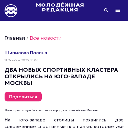
МОЛОДЁЖНАЯ
РЕДАКЦИЯ
Видео Молодёжи Москвы
Молодёжь Москвы зелёная
Главная
/
Все новости
Молодёжь Москвы активная
Фото Молодёжи Москвы
Шипилова Полина
Фотогалереи Молодёжи Москвы
11 Октября 2025, 15:06
Статьи Молодёжи Москвы
ДВА НОВЫХ СПОРТИВНЫХ КЛАСТЕРА
ОТКРЫЛИСЬ НА ЮГО-ЗАПАДЕ
Молодёжь Москвы культурная
МОСКВЫ
Молодёжь Москвы спортивная
Молодёжь Москвы в движении
Поделиться
Молодёжь Москвы здоровая
Фото: пресс-служба комплекса городского хозяйства Москвы
Молодёжь Москвы профессиональная
На юго-западе столицы появились две
Молодёжь Москвы туристическая
современные спортивные площадки, которые уже
Все новости