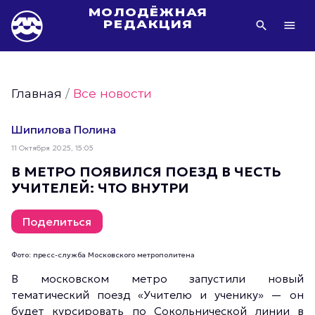
МОЛОДЁЖНАЯ
РЕДАКЦИЯ
Видео Молодёжи Москвы
Молодёжь Москвы зелёная
Главная
/
Все новости
Молодёжь Москвы активная
Фото Молодёжи Москвы
Шипилова Полина
Фотогалереи Молодёжи Москвы
11 Октября 2025, 15:05
Статьи Молодёжи Москвы
В МЕТРО ПОЯВИЛСЯ ПОЕЗД В ЧЕСТЬ
УЧИТЕЛЕЙ: ЧТО ВНУТРИ
Молодёжь Москвы культурная
Молодёжь Москвы спортивная
Поделиться
Молодёжь Москвы в движении
Молодёжь Москвы здоровая
Фото: пресс-служба Московского метрополитена
Молодёжь Москвы профессиональная
В московском метро запустили новый
тематический поезд «Учителю и ученику» — он
Молодёжь Москвы туристическая
будет курсировать по Сокольнической линии в
Все новости