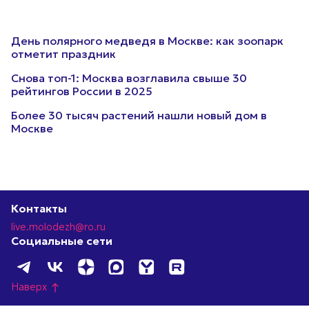
День полярного медведя в Москве: как зоопарк
отметит праздник
Снова топ-1: Москва возглавила свыше 30
рейтингов России в 2025
Более 30 тысяч растений нашли новый дом в
Москве
Контакты
live.molodezh@ro.ru
Социальные сети
Наверх
north