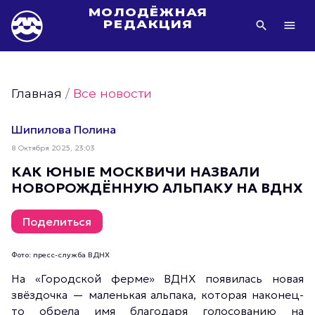
МОЛОДЁЖНАЯ
РЕДАКЦИЯ
Видео Молодёжи Москвы
Молодёжь Москвы зелёная
Главная
/
Все новости
Молодёжь Москвы активная
Фото Молодёжи Москвы
Шипилова Полина
Фотогалереи Молодёжи Москвы
8 Октября 2025, 23:03
Статьи Молодёжи Москвы
КАК ЮНЫЕ МОСКВИЧИ НАЗВАЛИ
НОВОРОЖДЁННУЮ АЛЬПАКУ НА ВДНХ
Молодёжь Москвы культурная
Молодёжь Москвы спортивная
Поделиться
Молодёжь Москвы в движении
Молодёжь Москвы здоровая
Фото: пресс-служба ВДНХ
Молодёжь Москвы профессиональная
На «Городской ферме» ВДНХ появилась новая
звёздочка — маленькая альпака, которая наконец-
Молодёжь Москвы туристическая
то обрела имя благодаря голосованию на
Все новости