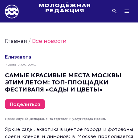
МОЛОДЁЖНАЯ
РЕДАКЦИЯ
Видео Молодёжи Москвы
Молодёжь Москвы зелёная
Главная
/
Все новости
Молодёжь Москвы активная
Фото Молодёжи Москвы
Елизавета
Фотогалереи Молодёжи Москвы
9 Июля 2025, 22:37
Статьи Молодёжи Москвы
САМЫЕ КРАСИВЫЕ МЕСТА МОСКВЫ
ЭТИМ ЛЕТОМ: ТОП-ПЛОЩАДКИ
Молодёжь Москвы культурная
ФЕСТИВАЛЯ «САДЫ И ЦВЕТЫ»
Молодёжь Москвы спортивная
Молодёжь Москвы в движении
Поделиться
Молодёжь Москвы здоровая
Пресс-служба Департамента торговли и услуг города Москвы
Молодёжь Москвы профессиональная
Яркие сады, экзотика в центре города и фотозоны
Молодёжь Москвы туристическая
среди кленов и лимонов: в Москве продолжается
Все новости