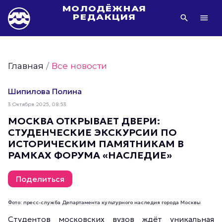
МОЛОДЁЖНАЯ
РЕДАКЦИЯ
Видео Молодёжи Москвы
Молодёжь Москвы зелёная
Главная
/
Все новости
Молодёжь Москвы активная
Фото Молодёжи Москвы
Шипилова Полина
Фотогалереи Молодёжи Москвы
3 Октября 2025, 08:53
Статьи Молодёжи Москвы
МОСКВА ОТКРЫВАЕТ ДВЕРИ:
СТУДЕНЧЕСКИЕ ЭКСКУРСИИ ПО
Молодёжь Москвы культурная
ИСТОРИЧЕСКИМ ПАМЯТНИКАМ В
Молодёжь Москвы спортивная
РАМКАХ ФОРУМА «НАСЛЕДИЕ»
Молодёжь Москвы в движении
Молодёжь Москвы здоровая
Поделиться
Молодёжь Москвы профессиональная
Фото: пресс-служба Департамента культурного наследия города Москвы
Молодёжь Москвы туристическая
Студентов московских вузов ждёт уникальная
Все новости