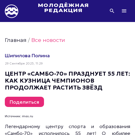
МОЛОДЁЖНАЯ
РЕДАКЦИЯ
Видео Молодёжи Москвы
Молодёжь Москвы зелёная
Главная
/
Все новости
Молодёжь Москвы активная
Фото Молодёжи Москвы
Шипилова Полина
Фотогалереи Молодёжи Москвы
29 Сентября 2025, 11:29
Статьи Молодёжи Москвы
ЦЕНТР «САМБО-70» ПРАЗДНУЕТ 55 ЛЕТ:
КАК КУЗНИЦА ЧЕМПИОНОВ
Молодёжь Москвы культурная
ПРОДОЛЖАЕТ РАСТИТЬ ЗВЁЗД
Молодёжь Москвы спортивная
Молодёжь Москвы в движении
Поделиться
Молодёжь Москвы здоровая
Источник: mos.ru
Молодёжь Москвы профессиональная
Легендарному центру спорта и образования
Молодёжь Москвы туристическая
«Самбо-70» исполнилось 55 лет! О юбилее
Все новости