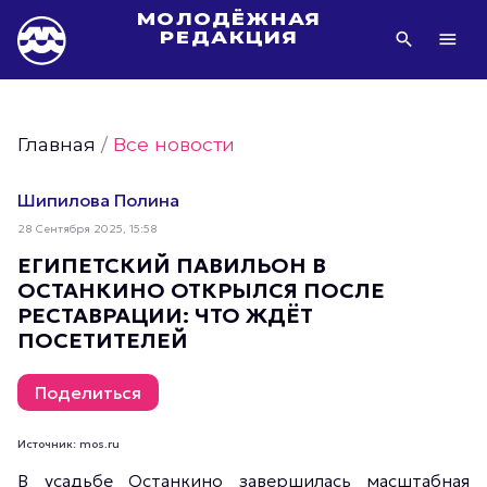
МОЛОДЁЖНАЯ
РЕДАКЦИЯ
Видео Молодёжи Москвы
Молодёжь Москвы зелёная
Главная
/
Все новости
Молодёжь Москвы активная
Фото Молодёжи Москвы
Шипилова Полина
Фотогалереи Молодёжи Москвы
28 Сентября 2025, 15:58
Статьи Молодёжи Москвы
ЕГИПЕТСКИЙ ПАВИЛЬОН В
ОСТАНКИНО ОТКРЫЛСЯ ПОСЛЕ
Молодёжь Москвы культурная
РЕСТАВРАЦИИ: ЧТО ЖДЁТ
Молодёжь Москвы спортивная
ПОСЕТИТЕЛЕЙ
Молодёжь Москвы в движении
Молодёжь Москвы здоровая
Поделиться
Молодёжь Москвы профессиональная
Источник: mos.ru
Молодёжь Москвы туристическая
В усадьбе Останкино завершилась масштабная
Все новости