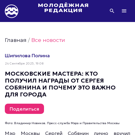
МОЛОДЁЖНАЯ
РЕДАКЦИЯ
Видео Молодёжи Москвы
Молодёжь Москвы зелёная
Главная
/
Все новости
Молодёжь Москвы активная
Фото Молодёжи Москвы
Шипилова Полина
Фотогалереи Молодёжи Москвы
24 Сентября 2025, 19:08
Статьи Молодёжи Москвы
МОСКОВСКИЕ МАСТЕРА: КТО
ПОЛУЧИЛ НАГРАДЫ ОТ СЕРГЕЯ
Молодёжь Москвы культурная
СОБЯНИНА И ПОЧЕМУ ЭТО ВАЖНО
Молодёжь Москвы спортивная
ДЛЯ ГОРОДА
Молодёжь Москвы в движении
Молодёжь Москвы здоровая
Поделиться
Молодёжь Москвы профессиональная
Фото: Владимир Новиков. Пресс-служба Мэра и Правительства Москвы
Молодёжь Москвы туристическая
Мэр Москвы Сергей Собянин лично вручил
Все новости