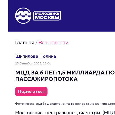
Видео Молодёжи Москвы
Молодёжь Москвы зелёная
Молодёжь Москвы активная
Главная
/
Все новости
Фото Молодёжи Москвы
Фотогалереи Молодёжи Москвы
Шипилова Полина
Статьи Молодёжи Москвы
23 Сентября 2025, 22:06
Молодёжь Москвы культурная
МЦД ЗА 6 ЛЕТ: 1,5 МИЛЛИАРДА 
ПАССАЖИРОПОТОКА
Поделиться
Фото: пресс-служба Департамента транспорта и развития до
Московские центральные диаметры (МЦД)