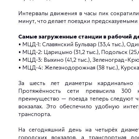
Интервалы движения в часы пик сократились
минут, что делает поездки предсказуемыми
Самые загруженные станции в рабочий д
• МЦД-1: Славянский Бульвар (33,4 тыс.), Один
• МЦД-2: Царицыно (31,2 тыс.), Подольск (25,6
• МЦД-3: Выхино (41,2 тыс.), Зеленоград–Крюк
• МЦД-4: Железнодорожная (38 тыс.), Курская 
За шесть лет диаметры кардинально и
Протяжённость сети превысила 300 к
преимущество — поезда теперь следуют че
вокзалах. Это обеспечило удобную инт
транспорта.
На сегодняшний день на четырёх диаме
городских вокзалов, а транспортная до