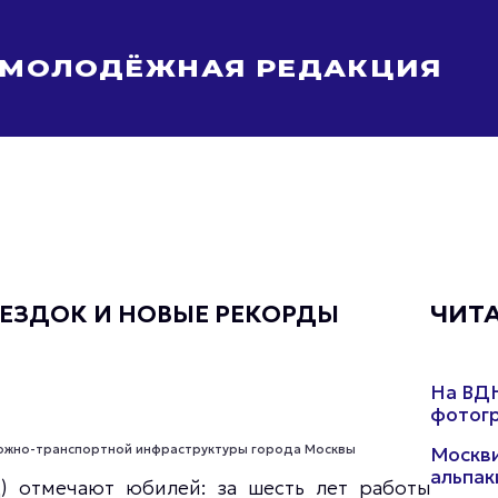
МОЛОДЁЖНАЯ РЕДАКЦИЯ
Молодёжь Москвы спортивная
Молодёжь Москвы в движении
Молодёжь Москвы здоровая
Молодёжь Москвы профессиональная
Молодёжь Москвы туристическая
Все новости
ПОЕЗДОК И НОВЫЕ РЕКОРДЫ
ЧИТ
На ВДН
фотогр
рожно-транспортной инфраструктуры города Москвы
Москви
альпак
 отмечают юбилей: за шесть лет работы