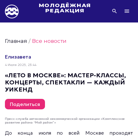
МОЛОДЁЖНАЯ
РЕДАКЦИЯ
Видео Молодёжи Москвы
Молодёжь Москвы зелёная
Главная
/
Все новости
Молодёжь Москвы активная
Фото Молодёжи Москвы
Елизавета
Фотогалереи Молодёжи Москвы
4 Июля 2025, 23:44
Статьи Молодёжи Москвы
«ЛЕТО В МОСКВЕ»: МАСТЕР-КЛАССЫ,
КОНЦЕРТЫ, СПЕКТАКЛИ — КАЖДЫЙ
Молодёжь Москвы культурная
УИКЕНД
Молодёжь Москвы спортивная
Молодёжь Москвы в движении
Поделиться
Молодёжь Москвы здоровая
Пресс-служба автономной некоммерческой организации «Комплексное
Молодёжь Москвы профессиональная
развитие района “Мой район”»
Молодёжь Москвы туристическая
До конца июля по всей Москве проходят
Все новости