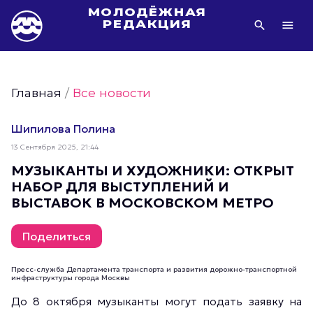
МОЛОДЁЖНАЯ
РЕДАКЦИЯ
Видео Молодёжи Москвы
Молодёжь Москвы зелёная
Главная
/
Все новости
Молодёжь Москвы активная
Фото Молодёжи Москвы
Шипилова Полина
Фотогалереи Молодёжи Москвы
13 Сентября 2025, 21:44
Статьи Молодёжи Москвы
МУЗЫКАНТЫ И ХУДОЖНИКИ: ОТКРЫТ
НАБОР ДЛЯ ВЫСТУПЛЕНИЙ И
Молодёжь Москвы культурная
ВЫСТАВОК В МОСКОВСКОМ МЕТРО
Молодёжь Москвы спортивная
Молодёжь Москвы в движении
Поделиться
Молодёжь Москвы здоровая
Пресс-служба Департамента транспорта и развития дорожно-транспортной
Молодёжь Москвы профессиональная
инфраструктуры города Москвы
Молодёжь Москвы туристическая
До 8 октября музыканты могут подать заявку на
Все новости