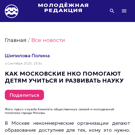
МОЛОДЁЖНАЯ
РЕДАКЦИЯ
Видео Молодёжи Москвы
Молодёжь Москвы зелёная
Главная
/
Все новости
Молодёжь Москвы активная
Фото Молодёжи Москвы
Шипилова Полина
Фотогалереи Молодёжи Москвы
4 Сентября 2025, 23:34
Статьи Молодёжи Москвы
КАК МОСКОВСКИЕ НКО ПОМОГАЮТ
ДЕТЯМ УЧИТЬСЯ И РАЗВИВАТЬ НАУКУ
Молодёжь Москвы культурная
Молодёжь Москвы спортивная
Поделиться
Молодёжь Москвы в движении
Молодёжь Москвы здоровая
Фото: пресс-служба Комитета общественных связей и молодежной
политики города Москвы
Молодёжь Москвы профессиональная
В Москве некоммерческие организации делают
Молодёжь Москвы туристическая
образование доступнее для тех, кому это нужно.
Все новости