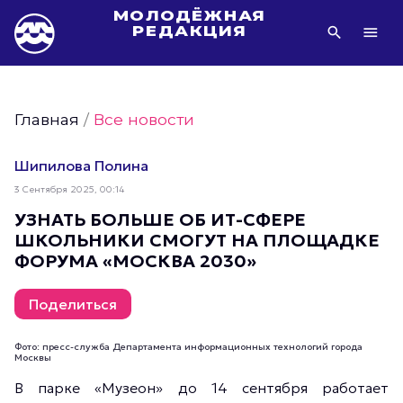
МОЛОДЁЖНАЯ
РЕДАКЦИЯ
Видео Молодёжи Москвы
Молодёжь Москвы зелёная
Главная
/
Все новости
Молодёжь Москвы активная
Фото Молодёжи Москвы
Шипилова Полина
Фотогалереи Молодёжи Москвы
3 Сентября 2025, 00:14
Статьи Молодёжи Москвы
УЗНАТЬ БОЛЬШЕ ОБ ИТ-СФЕРЕ
ШКОЛЬНИКИ СМОГУТ НА ПЛОЩАДКЕ
Молодёжь Москвы культурная
ФОРУМА «МОСКВА 2030»
Молодёжь Москвы спортивная
Молодёжь Москвы в движении
Поделиться
Молодёжь Москвы здоровая
Фото: пресс-служба Департамента информационных технологий города
Молодёжь Москвы профессиональная
Москвы
Молодёжь Москвы туристическая
В парке «Музеон» до 14 сентября работает
Все новости