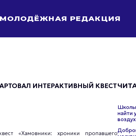
МОЛОДЁЖНАЯ РЕДАКЦИЯ
Молодёжь Москвы спортивная
Молодёжь Москвы в движении
Молодёжь Москвы здоровая
Молодёжь Москвы профессиональная
Молодёжь Москвы туристическая
Все новости
СТАРТОВАЛ ИНТЕРАКТИВНЫЙ КВЕСТ
ЧИТ
Школьн
найти 
воздух
Добров
вест «Хамовники: хроники пропавшего