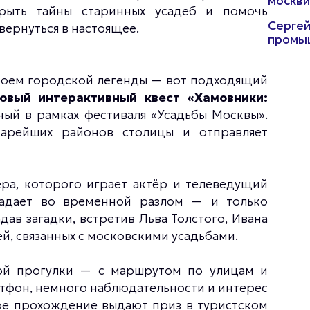
москви
крыть тайны старинных усадеб и помочь
Сергей
вернуться в настоящее.
промы
ероем городской легенды — вот подходящий
овый интерактивный квест «Хамовники:
нный в рамках фестиваля «Усадьбы Москвы».
тарейших районов столицы и отправляет
ра, которого играет актёр и телеведущий
падает во временной разлом — и только
дав загадки, встретив Льва Толстого, Ивана
й, связанных с московскими усадьбами.
ой прогулки — с маршрутом по улицам и
ртфон, немного наблюдательности и интерес
ное прохождение выдают приз в туристском