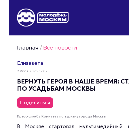
Видео Молодёжи Москвы
Молодёжь Москвы зелёная
Молодёжь Москвы активная
Главная
/
Все новости
Фото Молодёжи Москвы
Фотогалереи Молодёжи Москвы
Елизавета
Статьи Молодёжи Москвы
2 Июля 2025, 17:02
Молодёжь Москвы культурная
ВЕРНУТЬ ГЕРОЯ В НАШЕ ВРЕМЯ: 
ПО УСАДЬБАМ МОСКВЫ
Поделиться
Пресс-служба Комитета по туризму города Москвы
В Москве стартовал мультимедийный к