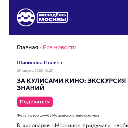
Видео Молодёжи Москвы
Молодёжь Москвы зелёная
Молодёжь Москвы активная
Главная
/
Все новости
Фото Молодёжи Москвы
Фотогалереи Молодёжи Москвы
Шипилова Полина
Статьи Молодёжи Москвы
23 Августа 2025, 16:23
Молодёжь Москвы культурная
ЗА КУЛИСАМИ КИНО: ЭКСКУРСИ
ЗНАНИЙ
Поделиться
Фото: пресс-служба Московского кинокластера
В кинопарке «Москино» придумали необы