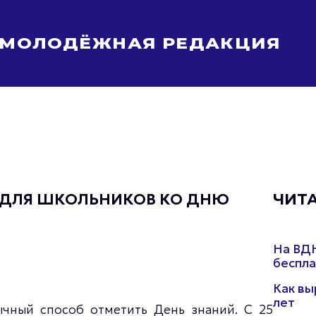
МОЛОДЁЖНАЯ РЕДАКЦИЯ
Молодёжь Москвы спортивная
Молодёжь Москвы в движении
Молодёжь Москвы здоровая
Молодёжь Москвы профессиональная
Молодёжь Москвы туристическая
Все новости
Я ДЛЯ ШКОЛЬНИКОВ КО ДНЮ
ЧИТ
На ВДН
беспла
Как вы
лет
чный способ отметить День знаний. С 25