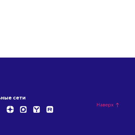
ные сети
Наверх
north