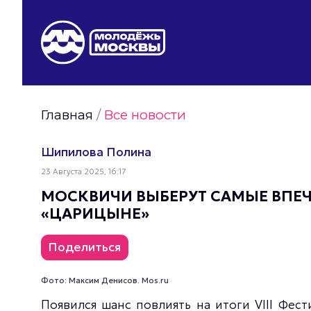
Видео Молодёжи Москвы
Молодёжь Москвы зелёная
Молодёжь Москвы активная
Главная
/
Все новости
Фото Молодёжи Москвы
Фотогалереи Молодёжи Москвы
Шипилова Полина
Статьи Молодёжи Москвы
23 Августа 2025, 16:17
Молодёжь Москвы культурная
МОСКВИЧИ ВЫБЕРУТ САМЫЕ ВПЕ
«ЦАРИЦЫНЕ»
Поделиться
Фото: Максим Денисов. Mos.ru
Появился шанс повлиять на итоги VIII Фес