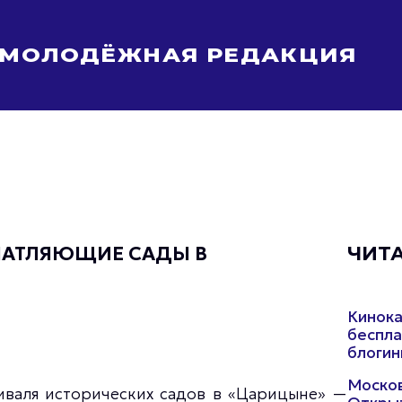
МОЛОДЁЖНАЯ РЕДАКЦИЯ
Молодёжь Москвы спортивная
Молодёжь Москвы в движении
Молодёжь Москвы здоровая
Молодёжь Москвы профессиональная
Молодёжь Москвы туристическая
Все новости
ЧАТЛЯЮЩИЕ САДЫ В
ЧИТ
Кинока
беспла
блогин
Москов
тиваля исторических садов в «Царицыне» —