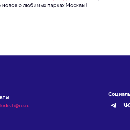
те новое о любимых парках Москвы!
Социаль
акты
olodezh@ro.ru