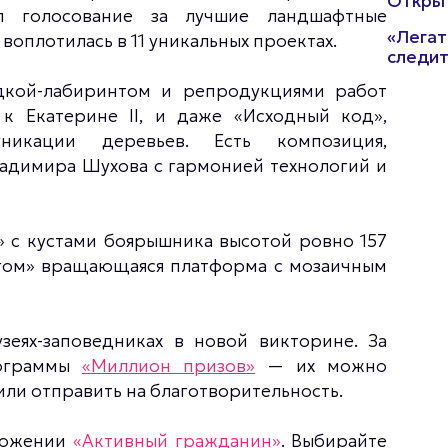
Откры
л голосование за лучшие ландшафтные
«Легат
 воплотилась в 11 уникальных проектах.
следит
едкой-лабиринтом и репродукциями работ
к Екатерине II, и даже «Исходный код»,
никации деревьев. Есть композиция,
ладимира Шухова с гармонией технологий и
» с кустами боярышника высотой ровно 157
огом» вращающаяся платформа с мозаичным
еях-заповедниках в новой викторине. За
рограммы
«Миллион призов»
— их можно
или отправить на благотворительность.
иложении
«Активный гражданин»
. Выбирайте