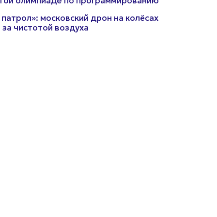
той олимпиаде по программированию
 патрол»: московский дрон на колёсах
 за чистотой воздуха