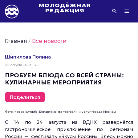
МОЛОДЁЖНАЯ
РЕДАКЦИЯ
Видео Молодёжи Москвы
Молодёжь Москвы зелёная
Главная
/
Все новости
Молодёжь Москвы активная
Фото Молодёжи Москвы
Шипилова Полина
Фотогалереи Молодёжи Москвы
22 Августа 2025, 14:21
Статьи Молодёжи Москвы
ПРОБУЕМ БЛЮДА СО ВСЕЙ СТРАНЫ:
КУЛИНАРНЫЕ МЕРОПРИЯТИЯ
Молодёжь Москвы культурная
Молодёжь Москвы спортивная
Поделиться
Молодёжь Москвы в движении
Молодёжь Москвы здоровая
Фото: пресс-служба Департамента торговли и услуг города Москвы
Молодёжь Москвы профессиональная
С 14 по 24 августа на ВДНХ развернётся
гастрономическое приключение по регионам
Молодёжь Москвы туристическая
России — фестиваль «Вкусы России». Здесь можно
Все новости