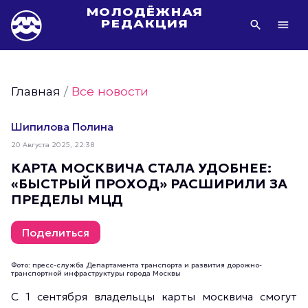
МОЛОДЁЖНАЯ
РЕДАКЦИЯ
Видео Молодёжи Москвы
Молодёжь Москвы зелёная
Главная
/
Все новости
Молодёжь Москвы активная
Фото Молодёжи Москвы
Шипилова Полина
Фотогалереи Молодёжи Москвы
20 Августа 2025, 22:38
Статьи Молодёжи Москвы
КАРТА МОСКВИЧА СТАЛА УДОБНЕЕ:
«БЫСТРЫЙ ПРОХОД» РАСШИРИЛИ ЗА
Молодёжь Москвы культурная
ПРЕДЕЛЫ МЦД
Молодёжь Москвы спортивная
Молодёжь Москвы в движении
Поделиться
Молодёжь Москвы здоровая
Фото: пресс-служба Департамента транспорта и развития дорожно-
Молодёжь Москвы профессиональная
транспортной инфраструктуры города Москвы
Молодёжь Москвы туристическая
С 1 сентября владельцы карты москвича смогут
Все новости