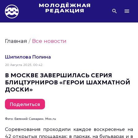
МОЛОДЁЖНАЯ
РЕДАКЦИЯ
Видео Молодёжи Москвы
Молодёжь Москвы зелёная
Главная
/
Все новости
Молодёжь Москвы активная
Фото Молодёжи Москвы
Шипилова Полина
Фотогалереи Молодёжи Москвы
20 Августа 2025, 00:42
Статьи Молодёжи Москвы
В МОСКВЕ ЗАВЕРШИЛАСЬ СЕРИЯ
БЛИЦТУРНИРОВ «ГЕРОИ ШАХМАТНОЙ
Молодёжь Москвы культурная
ДОСКИ»
Молодёжь Москвы спортивная
Молодёжь Москвы в движении
Поделиться
Молодёжь Москвы здоровая
Фото: Евгений Самарин. Mos.ru
Молодёжь Москвы профессиональная
Соревнования проходили каждое воскресенье на
Молодёжь Москвы туристическая
42 открытых площадках: в парках, на бульварах и в
Все новости