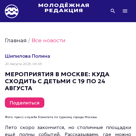
МОЛОДЁЖНАЯ
РЕДАКЦИЯ
Видео Молодёжи Москвы
Молодёжь Москвы зелёная
Главная
/
Все новости
Молодёжь Москвы активная
Фото Молодёжи Москвы
Шипилова Полина
Фотогалереи Молодёжи Москвы
20 Августа 2025, 00:05
Статьи Молодёжи Москвы
МЕРОПРИЯТИЯ В МОСКВЕ: КУДА
СХОДИТЬ С ДЕТЬМИ С 19 ПО 24
Молодёжь Москвы культурная
АВГУСТА
Молодёжь Москвы спортивная
Молодёжь Москвы в движении
Поделиться
Молодёжь Москвы здоровая
Фото: пресс-служба Комитета по туризму города Москвы
Молодёжь Москвы профессиональная
Лето скоро закончится, но столичные площадки
Молодёжь Москвы туристическая
ещё полны событий. Рассказываем, где можно
Все новости