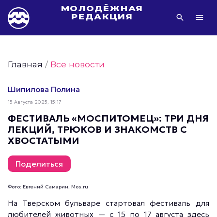
МОЛОДЁЖНАЯ
РЕДАКЦИЯ
Видео Молодёжи Москвы
Молодёжь Москвы зелёная
Главная
/
Все новости
Молодёжь Москвы активная
Фото Молодёжи Москвы
Шипилова Полина
Фотогалереи Молодёжи Москвы
15 Августа 2025, 15:17
Статьи Молодёжи Москвы
ФЕСТИВАЛЬ «МОСПИТОМЕЦ»: ТРИ ДНЯ
ЛЕКЦИЙ, ТРЮКОВ И ЗНАКОМСТВ С
Молодёжь Москвы культурная
ХВОСТАТЫМИ
Молодёжь Москвы спортивная
Молодёжь Москвы в движении
Поделиться
Молодёжь Москвы здоровая
Фото: Евгений Самарин. Mos.ru
Молодёжь Москвы профессиональная
На Тверском бульваре стартовал фестиваль для
Молодёжь Москвы туристическая
любителей животных — с 15 по 17 августа здесь
Все новости