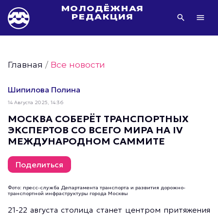
МОЛОДЁЖНАЯ
РЕДАКЦИЯ
Видео Молодёжи Москвы
Молодёжь Москвы зелёная
Главная
/
Все новости
Молодёжь Москвы активная
Фото Молодёжи Москвы
Шипилова Полина
Фотогалереи Молодёжи Москвы
14 Августа 2025, 14:36
Статьи Молодёжи Москвы
МОСКВА СОБЕРЁТ ТРАНСПОРТНЫХ
ЭКСПЕРТОВ СО ВСЕГО МИРА НА IV
Молодёжь Москвы культурная
МЕЖДУНАРОДНОМ САММИТЕ
Молодёжь Москвы спортивная
Молодёжь Москвы в движении
Поделиться
Молодёжь Москвы здоровая
Фото: пресс-служба Департамента транспорта и развития дорожно-
Молодёжь Москвы профессиональная
транспортной инфраструктуры города Москвы
Молодёжь Москвы туристическая
21-22 августа столица станет центром притяжения
Все новости