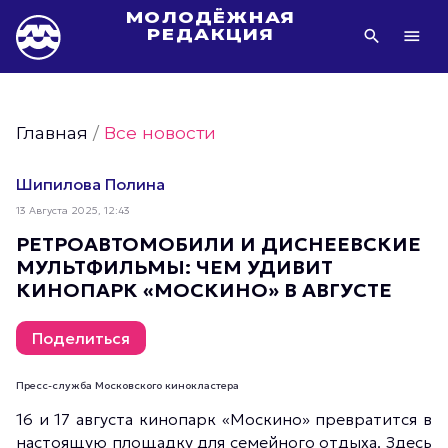
МОЛОДЁЖНАЯ
РЕДАКЦИЯ
Видео Молодёжи Москвы
Молодёжь Москвы зелёная
Главная
/
Все новости
Молодёжь Москвы активная
Фото Молодёжи Москвы
Шипилова Полина
Фотогалереи Молодёжи Москвы
13 Августа 2025, 12:43
Статьи Молодёжи Москвы
РЕТРОАВТОМОБИЛИ И ДИСНЕЕВСКИЕ
МУЛЬТФИЛЬМЫ: ЧЕМ УДИВИТ
Молодёжь Москвы культурная
КИНОПАРК «МОСКИНО» В АВГУСТЕ
Молодёжь Москвы спортивная
Молодёжь Москвы в движении
Поделиться
Молодёжь Москвы здоровая
Пресс-служба Московского кинокластера
Молодёжь Москвы профессиональная
16 и 17 августа кинопарк «Москино» превратится в
Молодёжь Москвы туристическая
настоящую площадку для семейного отдыха. Здесь
Все новости