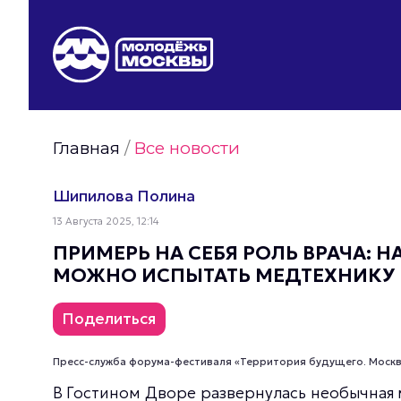
Видео Молодёжи Москвы
Молодёжь Москвы зелёная
Молодёжь Москвы активная
Главная
/
Все новости
Фото Молодёжи Москвы
Фотогалереи Молодёжи Москвы
Шипилова Полина
Статьи Молодёжи Москвы
13 Августа 2025, 12:14
Молодёжь Москвы культурная
ПРИМЕРЬ НА СЕБЯ РОЛЬ ВРАЧА: Н
МОЖНО ИСПЫТАТЬ МЕДТЕХНИКУ
Поделиться
Пресс-служба форума-фестиваля «Территория будущего. Москв
В Гостином Дворе развернулась необычная 