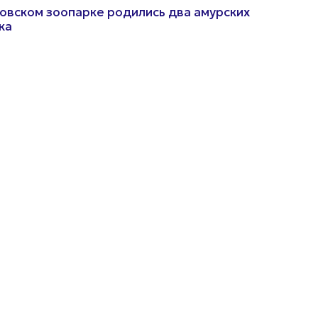
овском зоопарке родились два амурских
ка