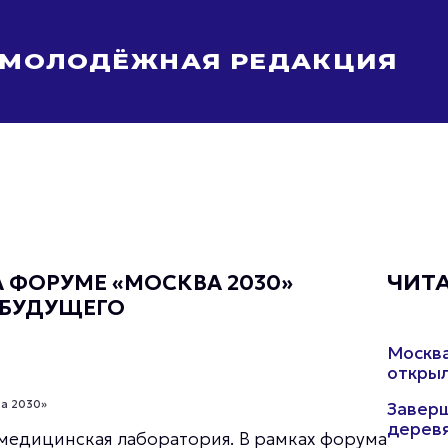
МОЛОДЁЖНАЯ РЕДАКЦИЯ
Молодёжь Москвы спортивная
Молодёжь Москвы в движении
Молодёжь Москвы здоровая
Молодёжь Москвы профессиональная
Молодёжь Москвы туристическая
Все новости
А ФОРУМЕ «МОСКВА 2030»
ЧИТ
 БУДУЩЕГО
Москва
открыл
а 2030»
Заверш
деревя
медицинская лаборатория. В рамках форума