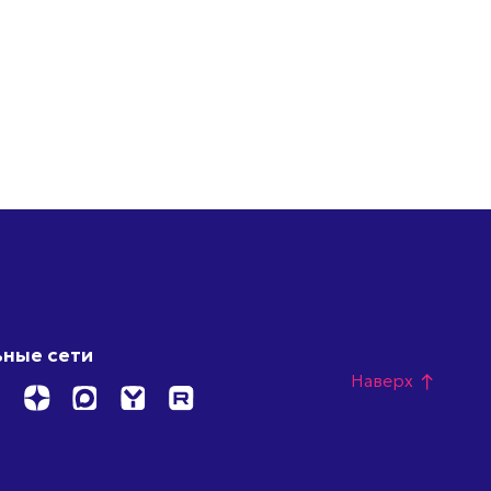
ные сети
Наверх
north