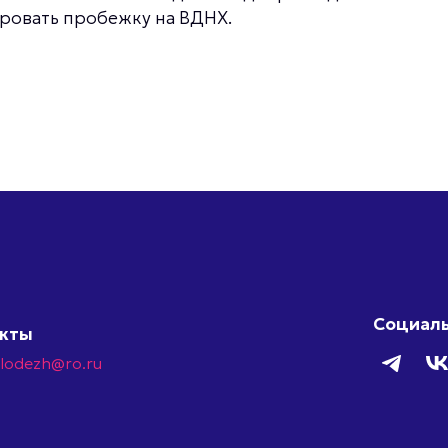
ировать пробежку на ВДНХ.
Социаль
акты
olodezh@ro.ru