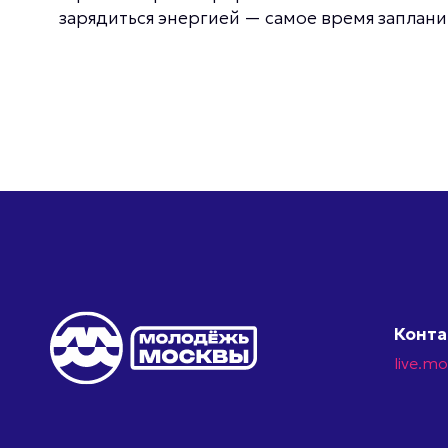
зарядиться энергией — самое время заплан
Конт
live.m