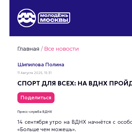
Видео Молодёжи Москвы
Молодёжь Москвы зелёная
Молодёжь Москвы активная
Главная
/
Все новости
Фото Молодёжи Москвы
Фотогалереи Молодёжи Москвы
Шипилова Полина
Статьи Молодёжи Москвы
11 Августа 2025, 15:31
Молодёжь Москвы культурная
СПОРТ ДЛЯ ВСЕХ: НА ВДНХ ПРО
Поделиться
Пресс-служба ВДНХ
14 сентября утро на ВДНХ начнётся с особ
«Больше чем можешь».