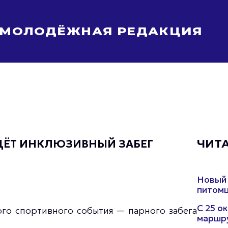
МОЛОДЁЖНАЯ РЕДАКЦИЯ
Молодёжь Москвы спортивная
Молодёжь Москвы в движении
Молодёжь Москвы здоровая
Молодёжь Москвы профессиональная
Молодёжь Москвы туристическая
Все новости
ЙДЁТ ИНКЛЮЗИВНЫЙ ЗАБЕГ
ЧИТ
Новый 
питомц
С 25 о
ого спортивного события — парного забега
маршру