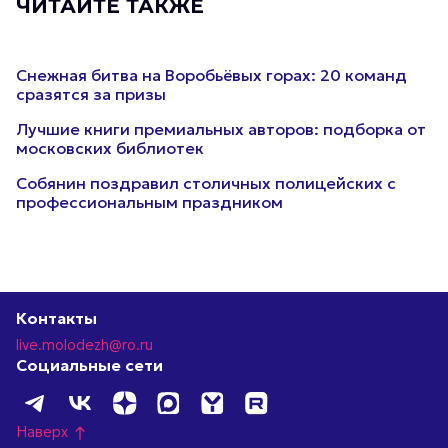
ЧИТАЙТЕ ТАКЖЕ
Снежная битва на Воробьёвых горах: 20 команд
сразятся за призы
Лучшие книги премиальных авторов: подборка от
московских библиотек
Собянин поздравил столичных полицейских с
профессиональным праздником
Контакты
live.molodezh@ro.ru
Социальные сети
Наверх
north