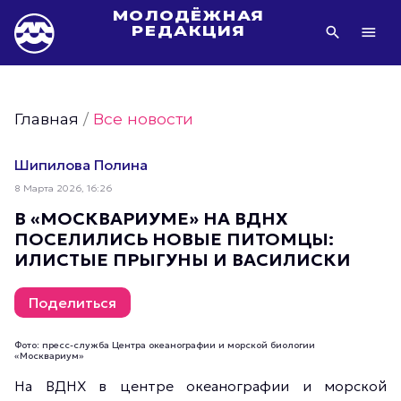
МОЛОДЁЖНАЯ
РЕДАКЦИЯ
Видео Молодёжи Москвы
Молодёжь Москвы зелёная
Главная
/
Все новости
Молодёжь Москвы активная
Фото Молодёжи Москвы
Шипилова Полина
Фотогалереи Молодёжи Москвы
8 Марта 2026, 16:26
Статьи Молодёжи Москвы
В «МОСКВАРИУМЕ» НА ВДНХ
ПОСЕЛИЛИСЬ НОВЫЕ ПИТОМЦЫ:
Молодёжь Москвы культурная
ИЛИСТЫЕ ПРЫГУНЫ И ВАСИЛИСКИ
Молодёжь Москвы спортивная
Молодёжь Москвы в движении
Поделиться
Молодёжь Москвы здоровая
Фото: пресс-служба Центра океанографии и морской биологии
Молодёжь Москвы профессиональная
«Москвариум»
Молодёжь Москвы туристическая
На ВДНХ в центре океанографии и морской
Все новости