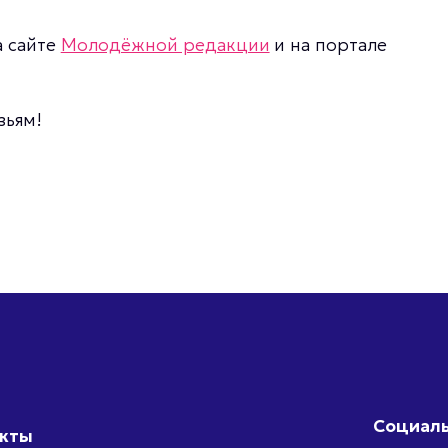
а сайте
Молодёжной редакции
и на портале
зьям!
Социаль
акты