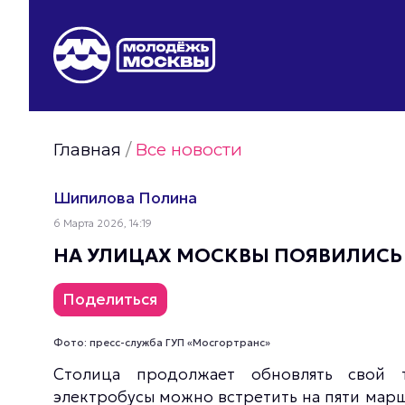
Видео Молодёжи Москвы
Молодёжь Москвы зелёная
Молодёжь Москвы активная
Главная
/
Все новости
Фото Молодёжи Москвы
Фотогалереи Молодёжи Москвы
Шипилова Полина
Статьи Молодёжи Москвы
6 Марта 2026, 14:19
Молодёжь Москвы культурная
НА УЛИЦАХ МОСКВЫ ПОЯВИЛИСЬ 
Поделиться
Фото: пресс-служба ГУП «Мосгортранс»
Столица продолжает обновлять свой 
электробусы можно встретить на пяти маршру