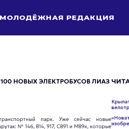
МОЛОДЁЖНАЯ РЕДАКЦИЯ
Молодёжь Москвы спортивная
Молодёжь Москвы в движении
Молодёжь Москвы здоровая
Молодёжь Москвы профессиональная
Молодёжь Москвы туристическая
Все новости
100 НОВЫХ ЭЛЕКТРОБУСОВ ЛИАЗ
ЧИТ
Крылат
велотр
«Новат
транспортный парк. Уже сейчас новые
изобре
тах: № 146, 814, 917, С891 и М89к, которые