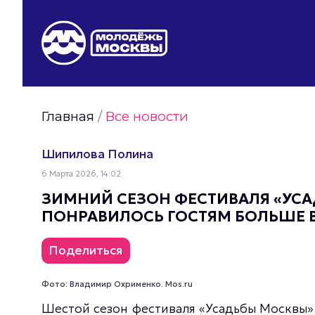
Видео Молодёжи Москвы
Молодёжь Москвы зелёная
Молодёжь Москвы активная
Главная
/
Все новости
Фото Молодёжи Москвы
Фотогалереи Молодёжи Москвы
Шипилова Полина
Статьи Молодёжи Москвы
6 Марта 2026, 14:02
Молодёжь Москвы культурная
ЗИМНИЙ СЕЗОН ФЕСТИВАЛЯ «УСА
ПОНРАВИЛОСЬ ГОСТЯМ БОЛЬШЕ 
Поделиться
Фото: Владимир Охрименко. Mos.ru
Шестой сезон фестиваля «Усадьбы Москвы» 