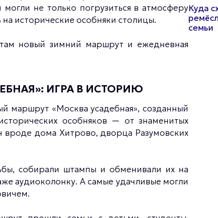
и могли не только погрузиться в атмосферу
Куда с
ремёсл
ь на исторические особняки столицы.
семьи
там новый зимний маршрут и ежедневная
БНАЯ»: ИГРА В ИСТОРИЮ
ый маршрут «Москва усадебная», созданный
исторических особняков — от знаменитых
 вроде дома Хитрово, дворца Разумовских
ьбы, собирали штампы и обменивали их на
аже аудиоколонку. А самые удачливые могли
овичем.
шрут прошли семьи с детьми, студенты,