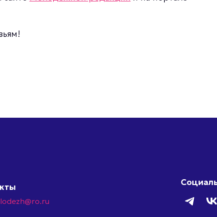
зьям!
Социаль
акты
olodezh@ro.ru