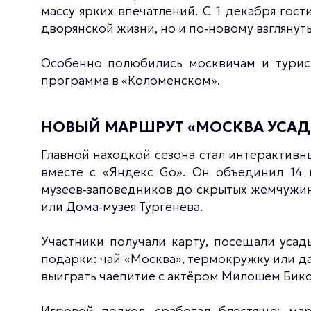
массу ярких впечатлений. С 1 декабря гост
дворянской жизни, но и по‑новому взглянут
Особенно полюбились москвичам и турис
программа в «Коломенском».
НОВЫЙ МАРШРУТ «МОСКВА УСАДЕ
Главной находкой сезона стал интерактивн
вместе с «Яндекс Go». Он объединил 14 
музеев‑заповедников до скрытых жемчужин
или Дома‑музея Тургенева.
Участники получали карту, посещали усад
подарки: чай «Москва», термокружку или д
выиграть чаепитие с актёром Милошем Бик
Игровой подход сработал блестяще: мар