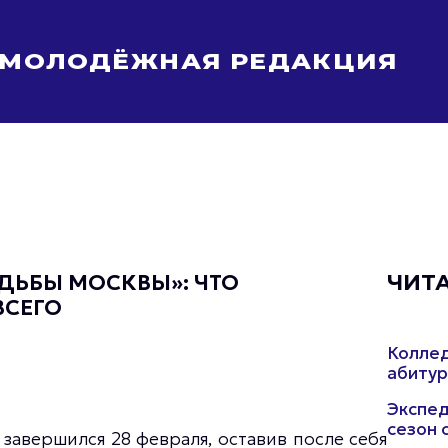
МОЛОДЁЖНАЯ РЕДАКЦИЯ
Молодёжь Москвы спортивная
Молодёжь Москвы в движении
Молодёжь Москвы здоровая
Молодёжь Москвы профессиональная
Молодёжь Москвы туристическая
Все новости
ДЬБЫ МОСКВЫ»: ЧТО
ЧИТ
ВСЕГО
Колле
абитур
Экспед
сезон 
завершился 28 февраля, оставив после себя