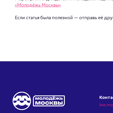
«Молодёжь Москвы»
Если статья была полезной — отправь её дру
Конт
live.m