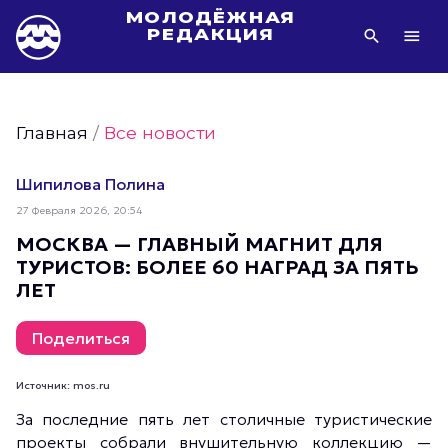
МОЛОДЁЖНАЯ
РЕДАКЦИЯ
Видео Молодёжи Москвы
Молодёжь Москвы зелёная
Главная
/
Все новости
Молодёжь Москвы активная
Фото Молодёжи Москвы
Шипилова Полина
Фотогалереи Молодёжи Москвы
27 Февраля 2026, 20:54
Статьи Молодёжи Москвы
МОСКВА — ГЛАВНЫЙ МАГНИТ ДЛЯ
ТУРИСТОВ: БОЛЕЕ 60 НАГРАД ЗА ПЯТЬ
Молодёжь Москвы культурная
ЛЕТ
Молодёжь Москвы спортивная
Молодёжь Москвы в движении
Поделиться
Молодёжь Москвы здоровая
Источник: mos.ru
Молодёжь Москвы профессиональная
За последние пять лет столичные туристические
Молодёжь Москвы туристическая
проекты собрали внушительную коллекцию —
Все новости